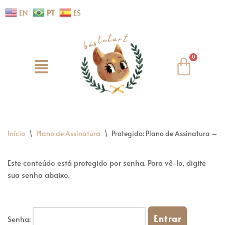
EN
PT
ES
Pular
para
o
conteúdo
Início
\
Plano de Assinatura
\
Protegido: Plano de Assinatura – S
Este conteúdo está protegido por senha. Para vê-lo, digite
sua senha abaixo.
Senha: