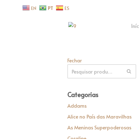
EN
PT
ES
Pular
para
Iní
o
conteúdo
Fechar
Categorias
Addams
Alice no País das Maravilhas
As Meninas Superpoderosas
Coraline