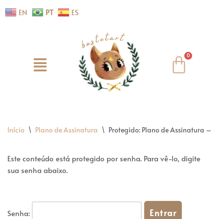
EN
PT
ES
Pular
para
o
conteúdo
Início
\
Plano de Assinatura
\
Protegido: Plano de Assinatura – Pe
Este conteúdo está protegido por senha. Para vê-lo, digite
sua senha abaixo.
Senha: