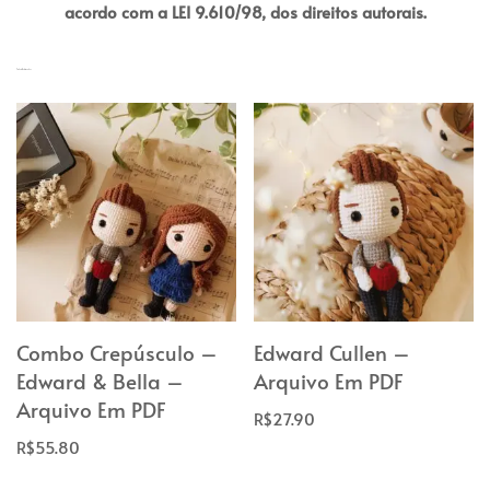
acordo com a LEI 9.610/98, dos direitos autorais.
Produtos Relacionados
Combo Crepúsculo –
Edward Cullen –
Edward & Bella –
Arquivo Em PDF
Arquivo Em PDF
R$
27.90
R$
55.80