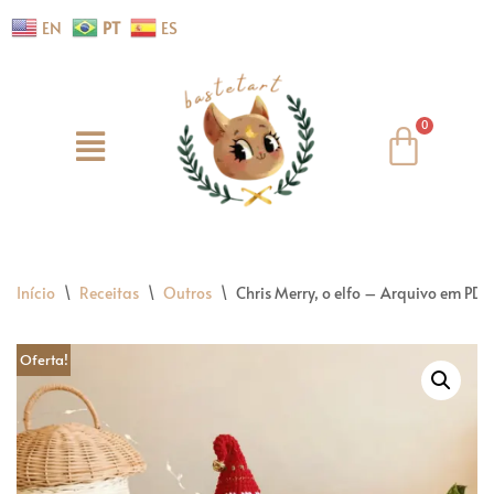
EN
PT
ES
Pular
para
o
conteúdo
Início
\
Receitas
\
Outros
\
Chris Merry, o elfo – Arquivo em PDF
Oferta!