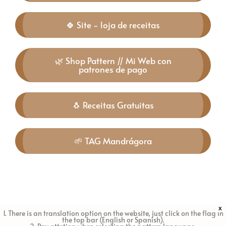
🍀 Site - loja de receitas
🌿 Shop Pattern // Mi Web con
patrones de pago
🐧 Receitas Gratuitas
🌱 TAG Mandrágora
X
1. There is an translation option on the website, just click on the flag in
the top bar (English or Spanish).